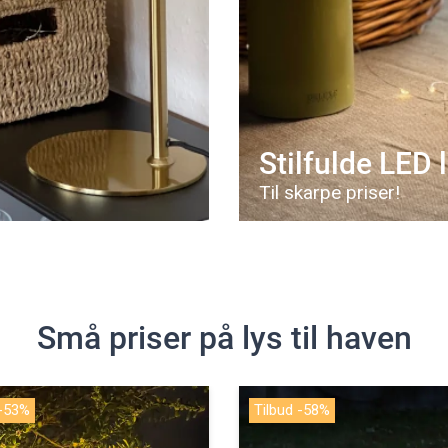
Stilfulde LED
Til skarpe priser!
Små priser på lys til haven
 -58%
Tilbud -49%