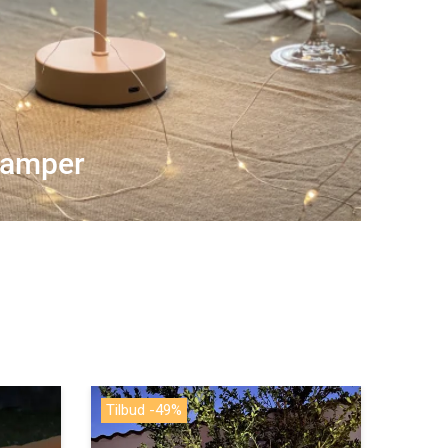
 lamper
Solcelle lyskæde - 20 stk
Bloklys
Tilbud -50%
Tilbud
udend