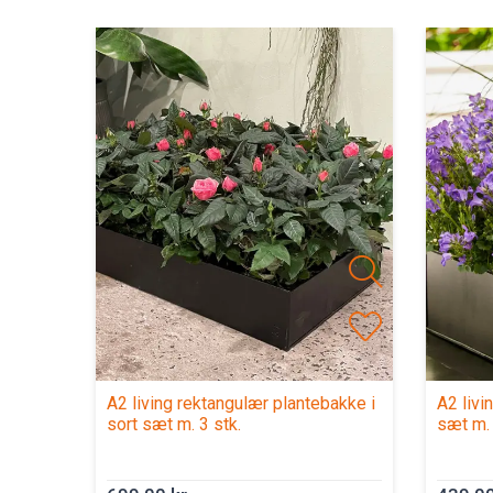
bakke i
A2 living firkantet plantebakke i sort
A2 liv
sæt m. 3 stk.
plante