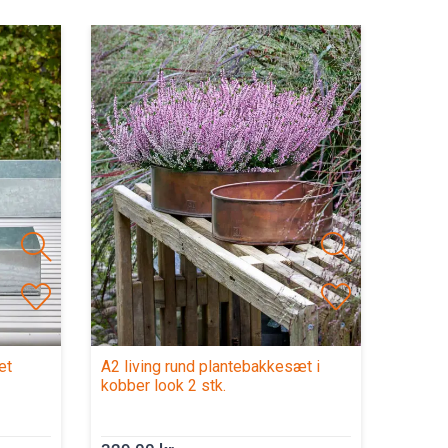
A2 living rund plantebakkesæt i
A2 li
olivengrøn m. 2 stk.
sort m
289,00 kr.
289,0
TILFØJ TIL KURV
æt i