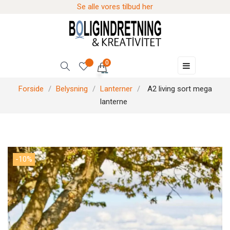
Se alle vores tilbud her
0
Skift
☰
navigation
Forside
Belysning
Lanterner
A2 living sort mega
lanterne
-10%