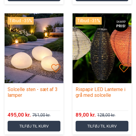
Tilbud -35%
Tilbud -31%
SKARP
PRIS!
Solcelle sten - sæt af 3
Rispapir LED Lanterne i
lamper
grå med solcelle
495,00 kr.
89,00 kr.
761,00 kr.
128,00 kr.
TILFØJ TIL KURV
TILFØJ TIL KURV