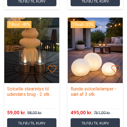
TILFØJ TIL KURV
TILFØJ TIL KURV
Tilbud -40%
Tilbud -35%
Solcelle stearinlys til
Runde solcellelamper -
udendørs brug - 2 stk.
sæt af 3 stk.
59,00 kr.
495,00 kr.
98,00 kr.
761,00 kr.
TILFØJ TIL KURV
TILFØJ TIL KURV