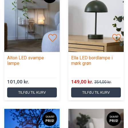
Alton LED svampe
Ella LED bordlampe i
lampe
mørk grøn
101,00 kr.
149,00 kr.
354,00 kr.
TILFØJ TIL KURV
TILFØJ TIL KURV
SKARP
SKARP
PRIS!
PRIS!