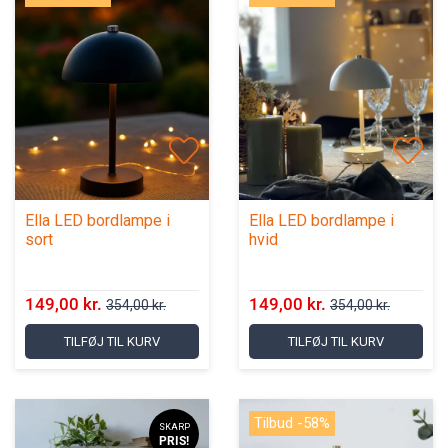
Ella LED bordlampe i
Ella LED bordlampe i
sort
hvid
149,00 kr.
149,00 kr.
354,00 kr.
354,00 kr.
TILFØJ TIL KURV
TILFØJ TIL KURV
Tilbud -58%
SKARP
PRIS!