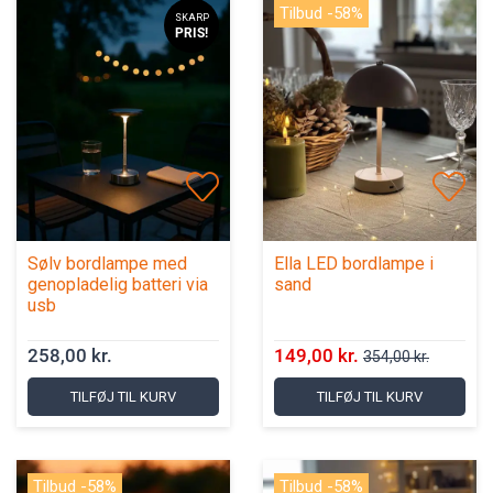
Tilbud -58%
SKARP
PRIS!
Sølv bordlampe med
Ella LED bordlampe i
genopladelig batteri via
sand
usb
258,00 kr.
149,00 kr.
354,00 kr.
TILFØJ TIL KURV
TILFØJ TIL KURV
Tilbud -58%
Tilbud -58%