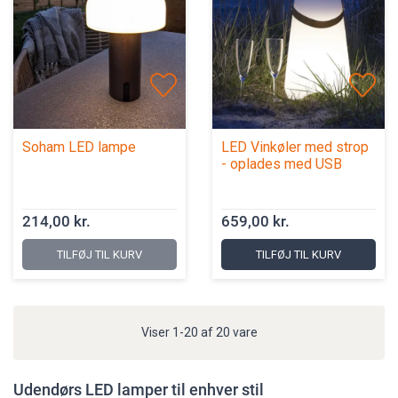
Soham LED lampe
LED Vinkøler med strop
- oplades med USB
214,00 kr.
659,00 kr.
TILFØJ TIL KURV
TILFØJ TIL KURV
Viser 1-20 af 20 vare
Udendørs LED lamper til enhver stil