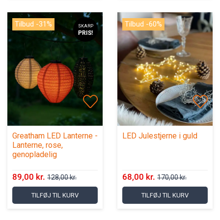
Tilbud -31%
Tilbud -60%
SKARP
PRIS!
Greatham LED Lanterne -
LED Julestjerne i guld
Lanterne, rose,
genopladelig
89,00 kr.
68,00 kr.
128,00 kr.
170,00 kr.
TILFØJ TIL KURV
TILFØJ TIL KURV