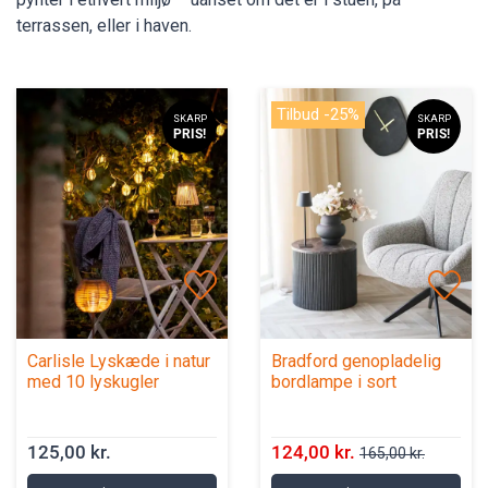
terrassen, eller i haven.
Tilbud -25%
SKARP
SKARP
PRIS!
PRIS!
Carlisle Lyskæde i natur
Bradford genopladelig
med 10 lyskugler
bordlampe i sort
125,00 kr.
124,00 kr.
165,00 kr.