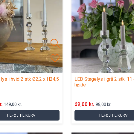
lys i hvid 2 stk Ø2,2 x H24,5
LED Stagelys i grå 2 stk. 11 
højde
r.
69,00 kr.
149,00 kr.
98,00 kr.
TILFØJ TIL KURV
TILFØJ TIL KURV