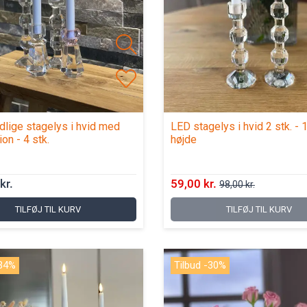
lige stagelys i hvid med
LED stagelys i hvid 2 stk. - 
on - 4 stk.
højde
kr.
59,00 kr.
98,00 kr.
TILFØJ TIL KURV
TILFØJ TIL KURV
-34%
Tilbud -30%