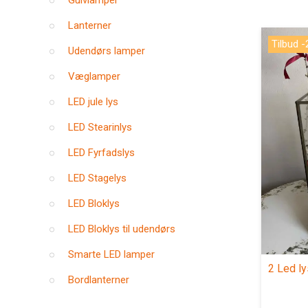
Gulvlamper
Lanterner
Tilbud 
Udendørs lamper
Væglamper
LED jule lys
LED Stearinlys
LED Fyrfadslys
LED Stagelys
LED Bloklys
LED Bloklys til udendørs
Smarte LED lamper
2 Led ly
Bordlanterner