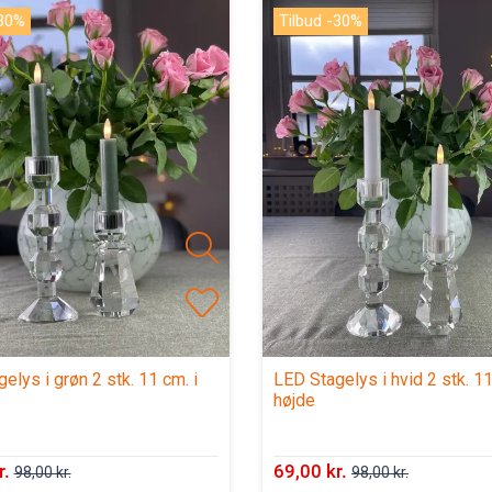
-30%
Tilbud -30%
elys i grøn 2 stk. 11 cm. i
LED Stagelys i hvid 2 stk. 11
højde
r.
69,00 kr.
98,00 kr.
98,00 kr.