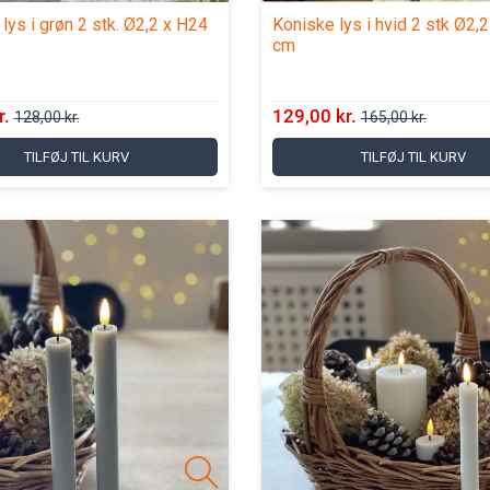
lys i grøn 2 stk. Ø2,2 x H24
Koniske lys i hvid 2 stk Ø2,
cm
r.
129,00 kr.
128,00 kr.
165,00 kr.
TILFØJ TIL KURV
TILFØJ TIL KURV