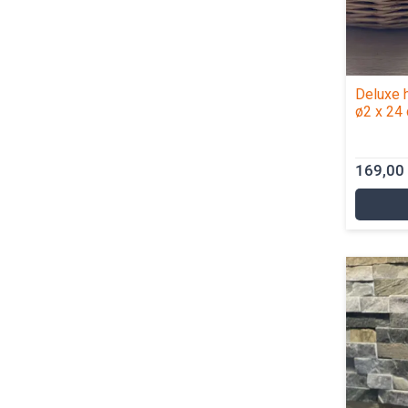
Deluxe 
ø2 x 24 
169,00 