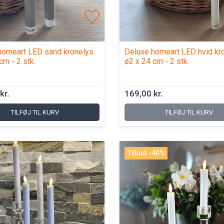
homeart LED sand kronelys
Deluxe homeart LED hvid kr
cm - 2 stk.
ø2 x 24 cm - 2 stk.
kr.
169,00 kr.
TILFØJ TIL KURV
TILFØJ TIL KURV
Tilbud -40%