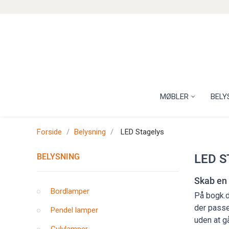
MØBLER
BELY
Forside
Belysning
LED Stagelys
BELYSNING
LED S
Skab en
Bordlamper
På bogk.d
der passe
Pendel lamper
uden at g