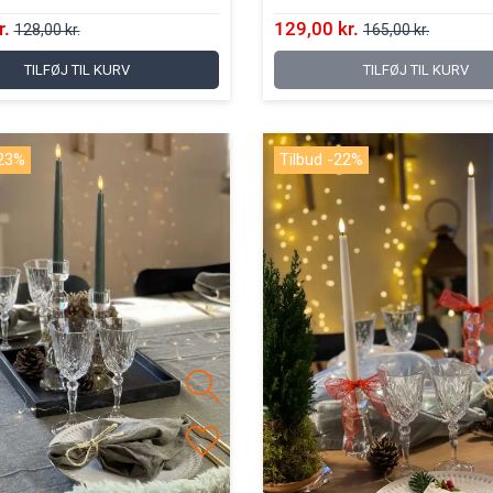
r.
129,00 kr.
128,00 kr.
165,00 kr.
TILFØJ TIL KURV
TILFØJ TIL KURV
-23%
Tilbud -22%