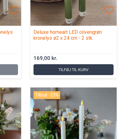
onelys
Deluxe homeart LED olivengrøn
kronelys ø2 x 24 cm - 2 stk.
169,00 kr.
TILFØJ TIL KURV
Tilbud -23%