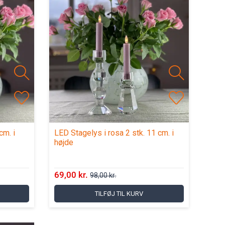
cm. i
LED Stagelys i rosa 2 stk. 11 cm. i
højde
69,00 kr.
98,00 kr.
TILFØJ TIL KURV