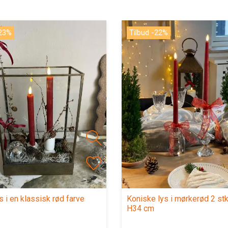
-23%
Tilbud -22%
s i en klassisk rød farve
Koniske lys i mørkerød 2 stk
H34 cm