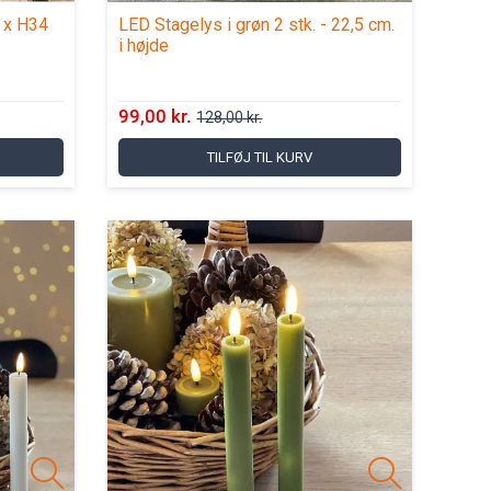
2 x H34
LED Stagelys i grøn 2 stk. - 22,5 cm.
i højde
99,00 kr.
128,00 kr.
TILFØJ TIL KURV