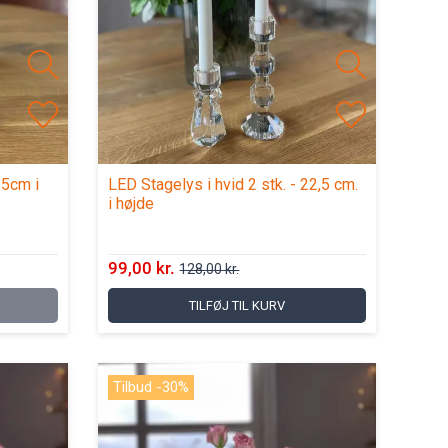
15cm i
LED Stagelys i hvid 2 stk. - 22,5 cm.
i højde
99,00 kr.
128,00 kr.
TILFØJ TIL KURV
Tilbud -30%