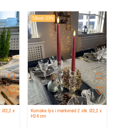
Tilbud -23%
. Ø2,2 x
Koniske lys i mørkerød 2 stk. Ø2,2 x
H24 cm