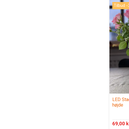
Tilbud 
LED Stag
højde
69,00 k