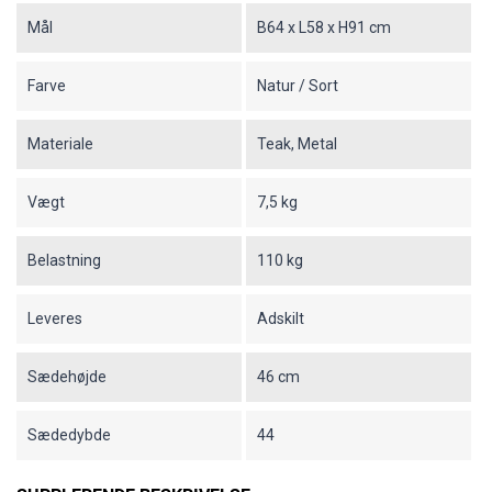
Mål
B64 x L58 x H91 cm
Farve
Natur / Sort
Materiale
Teak, Metal
Vægt
7,5 kg
Belastning
110 kg
Leveres
Adskilt
Sædehøjde
46 cm
Sædedybde
44