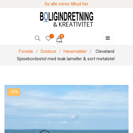
Se alle vores tilbud her
0
Skift
☰
navigation
Forside
Outdoor
Havemøbler
Cleveland
Spisebordsstol med teak lameller & sort metalstel
-29%