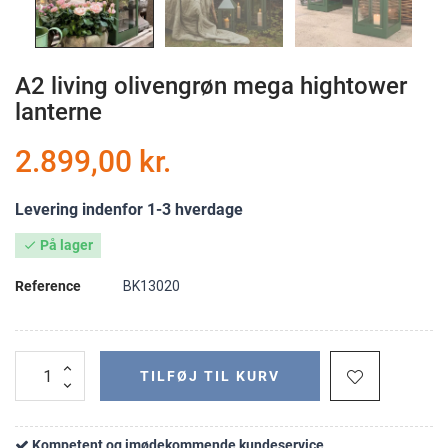
A2 living olivengrøn mega hightower
lanterne
2.899,00 kr.
Levering indenfor 1-3 hverdage
På lager

Reference
BK13020
TILFØJ TIL KURV
Kompetent og imødekommende kundeservice