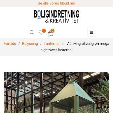
Se alle vores tilbud her
0
Skift
☰
navigation
Forside
Belysning
Lanterner
A2 living olivengrøn mega
hightower lanterne