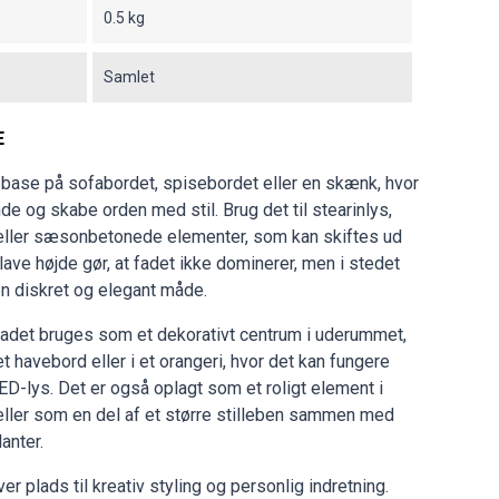
0.5 kg
Samlet
E
 base på sofabordet, spisebordet eller en skænk, hvor
e og skabe orden med stil. Brug det til stearinlys,
 eller sæsonbetonede elementer, som kan skiftes ud
lave højde gør, at fadet ikke dominerer, men i stedet
en diskret og elegant måde.
fadet bruges som et dekorativt centrum i uderummet,
havebord eller i et orangeri, hvor det kan fungere
ED-lys. Det er også oplagt som et roligt element i
 eller som en del af et større stilleben sammen med
anter.
ver plads til kreativ styling og personlig indretning.