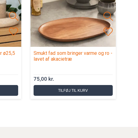
ur ø25,5
Smukt fad som bringer varme og ro -
lavet af akacietræ
75,00 kr.
TILFØJ TIL KURV