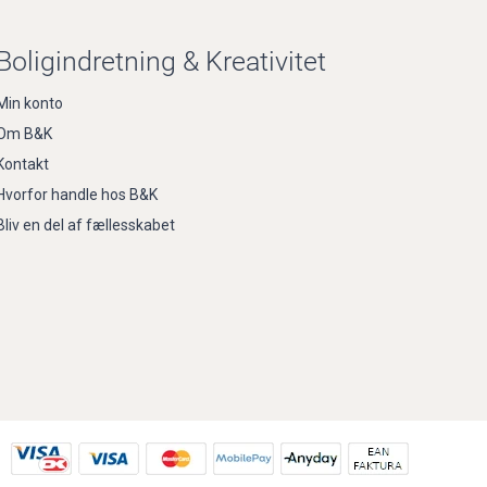
Boligindretning & Kreativitet
Min konto
Om B&K
Kontakt
Hvorfor handle hos B&K
Bliv en del af fællesskabet