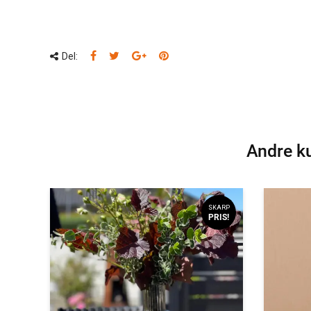
Del:
Andre ku
SKARP
PRIS!