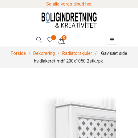
Se alle vores tilbud her
0
Skift
☰
navigation
Forside
Dekorering
Radiatorskjuler
Gavlsæt side
hvidlakeret mdf 200x1050 2stk./pk