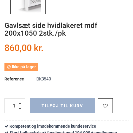
Gavlsæt side hvidlakeret mdf
200x1050 2stk./pk
860,00 kr.
Ikke på lager

Reference
BK3540
TILFØJ TIL KURV
Kompetent og imødekommende kundeservice
Stort fællesskab på facebook med 194.000 + medlemmer