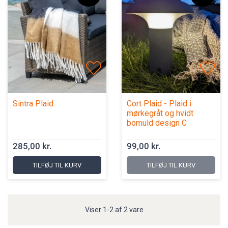
Sintra Plaid
Cort Plaid - Plaid i
mørkegråt og hvidt
bomuld design C
285,00 kr.
99,00 kr.
TILFØJ TIL KURV
TILFØJ TIL KURV
Viser 1-2 af 2 vare