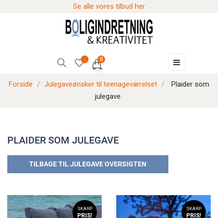
Se alle vores tilbud her
0
Skift
☰
navigation
Forside
Julegaveønsker til teenageværelset
Plaider som
julegave
PLAIDER SOM JULEGAVE
TILBAGE TIL JULEGAVE OVERSIGTEN
SKARP
SKARP
PRIS!
PRIS!