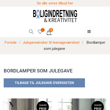
Se alle vores tilbud her
0
Skift
☰
navigation
Forside
Julegaveønsker til teenageværelset
Bordlamper
som julegave
BORDLAMPER SOM JULEGAVE
TILBAGE TIL JULEGAVE OVERSIGTEN
SKARP
SKARP
PRIS!
PRIS!