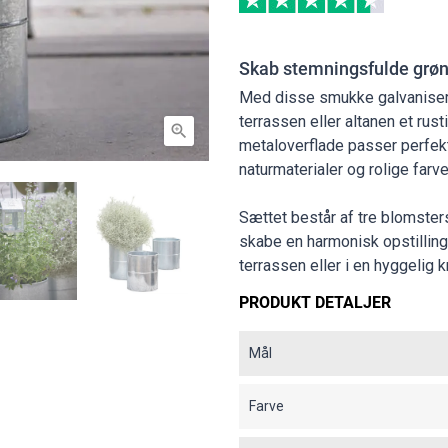
Skab stemningsfulde grøn
Med disse smukke galvaniser
terrassen eller altanen et rust

metaloverflade passer perfekt 
naturmaterialer og rolige farv
Sættet består af tre blomsters
skabe en harmonisk opstilling
terrassen eller i en hyggelig k
PRODUKT DETALJER
Mål
Farve