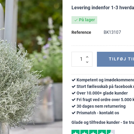
Levering indenfor 1-3 hverd
På lager

Reference
BK13107
TILFØJ TI
Kompetent og imødekommend
Stort fællesskab på faceboo
Over 10.000+ glade kunder
Fri fragt ved ordre over 5.000 k
30 dages nem returnering
Prismatch - kontakt os
Glade og tilfredse kunder - Se tru