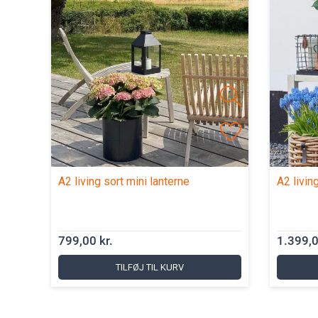
A2 living sort mini lanterne
A2 livin
799,00 kr.
1.399,0
TILFØJ TIL KURV