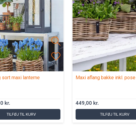
g sort maxi lanterne
Maxi aflang bakke inkl. pose
0 kr.
449,00 kr.
TILFØJ TIL KURV
TILFØJ TIL KURV