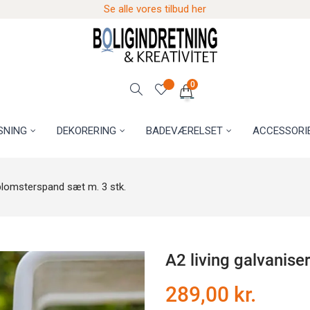
Se alle vores tilbud her
0
SNING
DEKORERING
BADEVÆRELSET
ACCESSORI
 blomsterspand sæt m. 3 stk.
A2 living galvanise
289,00 kr.