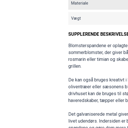
Materiale
Vægt
SUPPLERENDE BESKRIVELS
Blomsterspandene er oplagte t
sommerblomster, der giver båd
rosmarin eller timian og skabe
grillen.
De kan også bruges kreativt i
oliventræer eller sæsonens bl
drivhuset kan de bruges til st
haveredskaber, tæpper eller b
Det galvaniserede metal giver
livet udendørs. Indersiden er
spandene og gøre dem mere t