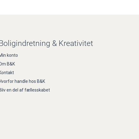
Boligindretning & Kreativitet
Min konto
Om B&K
Kontakt
Hvorfor handle hos B&K
Bliv en del af fællesskabet