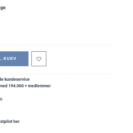
age
L KURV
e kundeservice
k med 194.000 + medlemmer
r.
stpilot her