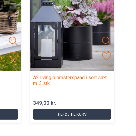
A2 living blomsterspand i sort sæt
A2 l
m. 3 stk
sæt 
349,00 kr.
349,
TILFØJ TIL KURV