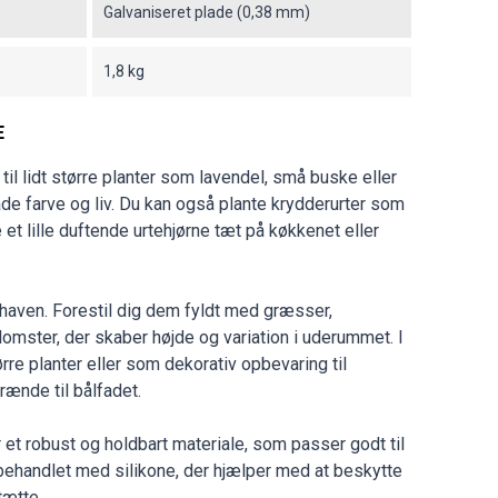
Galvaniseret plade (0,38 mm)
1,8 kg
E
il lidt større planter som lavendel, små buske eller
e farve og liv. Du kan også plante krydderurter som
 et lille duftende urtehjørne tæt på køkkenet eller
 haven. Forestil dig dem fyldt med græsser,
omster, der skaber højde og variation i uderummet. I
ørre planter eller som dekorativ opbevaring til
rænde til bålfadet.
 et robust og holdbart materiale, som passer godt til
 behandlet med silikone, der hjælper med at beskytte
ætte.