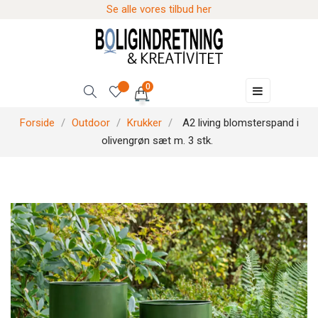
Se alle vores tilbud her
0
Skift
☰
navigation
Forside
Outdoor
Krukker
A2 living blomsterspand i
olivengrøn sæt m. 3 stk.