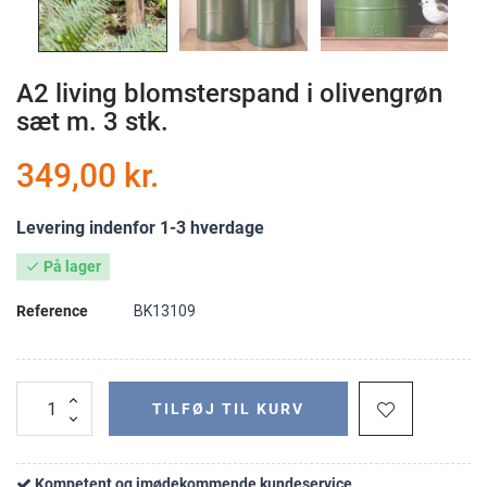
A2 living blomsterspand i olivengrøn
sæt m. 3 stk.
349,00 kr.
Levering indenfor 1-3 hverdage
På lager

Reference
BK13109
TILFØJ TIL KURV
Kompetent og imødekommende kundeservice