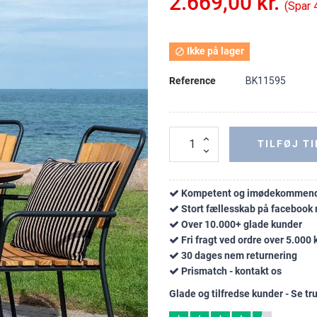
2.669,00 kr.
Spar
Ikke på lager

Reference
BK11595
TILFØJ TI
Kompetent og imødekommend
Stort fællesskab på faceboo
Over 10.000+ glade kunder
Fri fragt ved ordre over 5.000 k
30 dages nem returnering
Prismatch - kontakt os
Glade og tilfredse kunder - Se tru