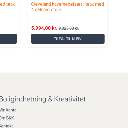
ed teak
Cleveland havemøbelsæt i teak med
4 salerno stole.
5.994,00 kr.
8.325,00 kr.
TILFØJ TIL KURV
Boligindretning & Kreativitet
Min konto
Om B&K
Kontakt