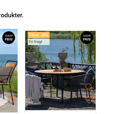
rodukter.
Tilbud -28%
SKARP
SKARP
PRIS!
PRIS!
Fri fragt