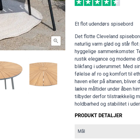
Et flot udendørs spisebord
Det flotte Cleveland spisebord

naturlig varm glød og står flot 
hyggelige sammenkomster. Te
rustik elegance og moderne de
blikfang i uderummet. Med sin
følelse af ro og komfort til e
haven eller på altanen, bliver
lækre måltider under åben h
tilbyder derfor tilstrækkelig 
holdbarhed og stabilitet i ud
PRODUKT DETALJER
Mål