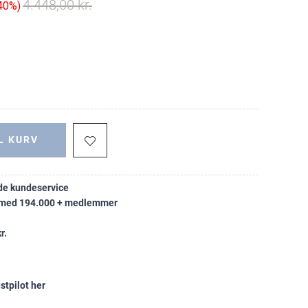
4.448,00 kr.
 40%
L KURV
e kundeservice
k med 194.000 + medlemmer
r.
stpilot her