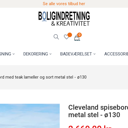
Se alle vores tilbud her
0
SNING
DEKORERING
BADEVÆRELSET
ACCESSORI
rd med teak lameller og sort metal stel - ø130
Cleveland spisebor
metal stel - ø130