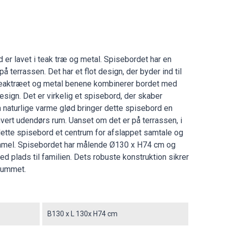
 er lavet i teak træ og metal. Spisebordet har en
på terrassen. Det har et flot design, der byder ind til
aktræet og metal benene kombinerer bordet med
sign. Det er virkelig et spisebord, der skaber
 naturlige varme glød bringer dette spisebord en
thvert udendørs rum. Uanset om det er på terrassen, i
 dette spisebord et centrum for afslappet samtale og
immel. Spisebordet har målende Ø130 x H74 cm og
med plads til familien. Dets robuste konstruktion sikrer
erummet.
B130 x L 130x H74 cm