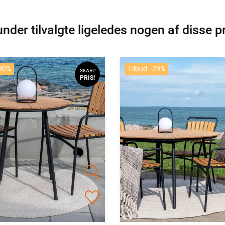
nder tilvalgte ligeledes nogen af disse p
-30%
Tilbud -29%
SKARP
PRIS!