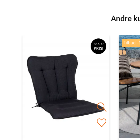
Andre ku
Tilbud 
SKARP
PRIS!