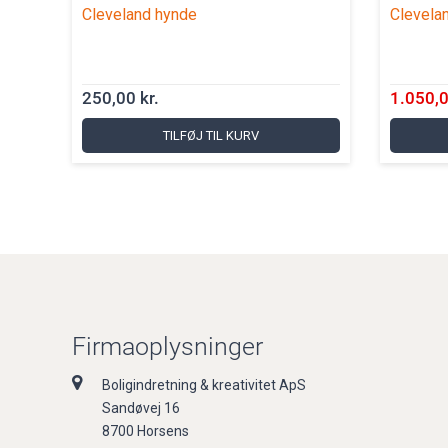
Cleveland hynde
Clevelan
250,00 kr.
1.050,0
TILFØJ TIL KURV
Firmaoplysninger
Boligindretning & kreativitet ApS
Sandøvej 16
8700 Horsens