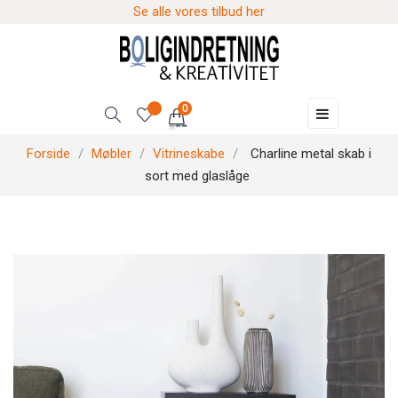
Se alle vores tilbud her
0
Skift
☰
navigation
Forside
Møbler
Vitrineskabe
Charline metal skab i
sort med glaslåge