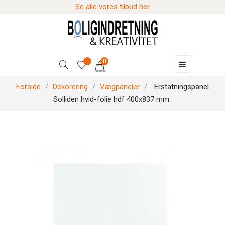
Se alle vores tilbud her
0
Skift
☰
navigation
Forside
Dekorering
Vægpaneler
Erstatningspanel
Solliden hvid-folie hdf 400x837 mm