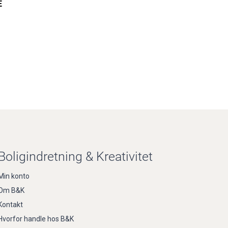
E
Boligindretning & Kreativitet
Min konto
Om B&K
Kontakt
Hvorfor handle hos B&K