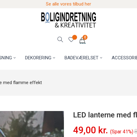
Se alle vores tilbud her
0
SNING
DEKORERING
BADEVÆRELSET
ACCESSORI
ne med flamme effekt
LED lanterne med 
49,00 kr.
8
Spar 41%