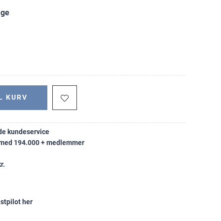
age
L KURV
e kundeservice
k med 194.000 + medlemmer
r.
stpilot her