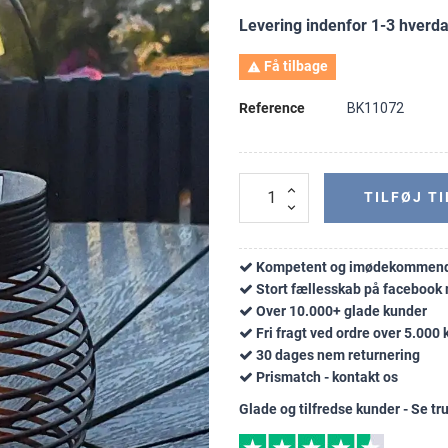
Levering indenfor 1-3 hverd
Få tilbage

Reference
BK11072
TILFØJ TI
Kompetent og imødekommend
Stort fællesskab på faceboo
Over 10.000+ glade kunder
Fri fragt ved ordre over 5.000 k
30 dages nem returnering
Prismatch - kontakt os
Glade og tilfredse kunder - Se tru