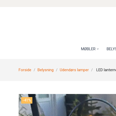
MØBLER
BELY
Forside
Belysning
Udendørs lamper
LED lanter
-41%