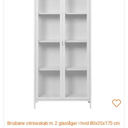
Brisbane vitrineskab m. 2 glaslåger i hvid 80x35x175 cm