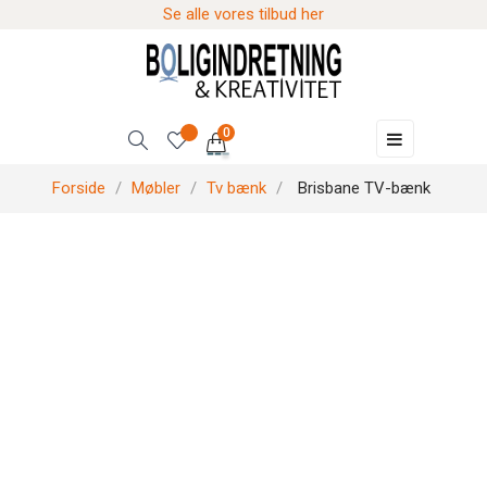
Se alle vores tilbud her
0
Skift
☰
navigation
Forside
Møbler
Tv bænk
Brisbane TV-bænk