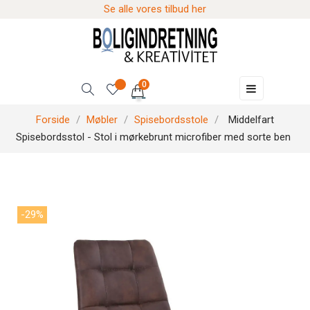
Se alle vores tilbud her
0
Skift
☰
navigation
Forside
Møbler
Spisebordsstole
Middelfart
Spisebordsstol - Stol i mørkebrunt microfiber med sorte ben
-29%