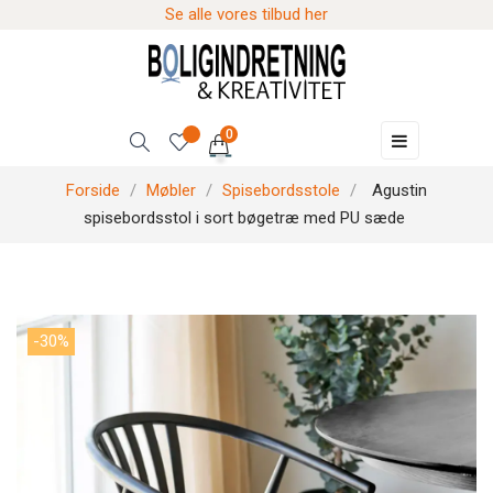
Se alle vores tilbud her
0
Skift
☰
navigation
Forside
Møbler
Spisebordsstole
Agustin
spisebordsstol i sort bøgetræ med PU sæde
-30%