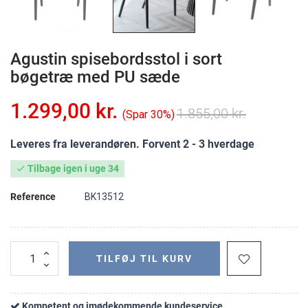
Agustin spisebordsstol i sort
bøgetræ med PU sæde
1.299,00 kr.
1.855,00 kr.
Spar 30%
Leveres fra leverandøren. Forvent 2 - 3 hverdage
Tilbage igen i uge 34

Reference
BK13512
TILFØJ TIL KURV
Kompetent og imødekommende kundeservice