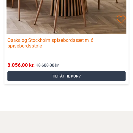
Osaka og Stockholm spisebordssæt m. 6
spisebordsstole
8.056,00 kr.
10.600,00 kr.
TILFØJ TIL KURV