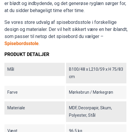
er blødt og indbydende, og det generøse ryglæn sørger for,
at du sidder behageligt time efter time.
Se vores store udvalg af spisebordsstole i forskellige
design og materialer. Der vil helt sikkert være en her iblandt,
som passer til netop det spisebord du vælger –
Spisebordsstole
.
PRODUKT DETALJER
Mål
B100/48 x L210/59 x H 75/83
cm
Farve
Mørkebrun / Mørkegrøn
Materiale
MDF, Decorpapir, Skum,
Polyester, Stål
Vægt
96.5 kg