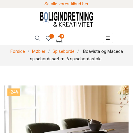
Se alle vores tilbud her
0
Skift
☰
navigation
Forside
Møbler
Spiseborde
Boavista og Maceda
spisebordssæt m. 6 spisebordsstole
-24%