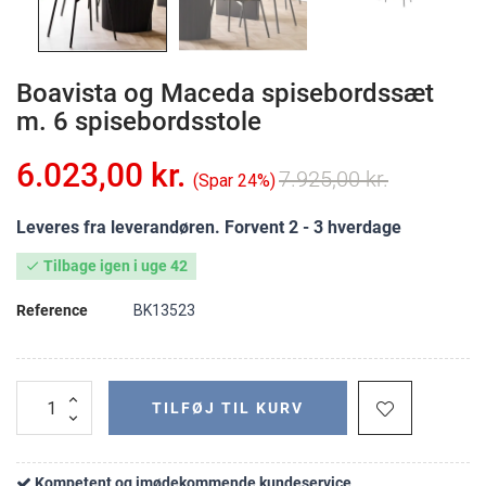
Boavista og Maceda spisebordssæt
m. 6 spisebordsstole
6.023,00 kr.
7.925,00 kr.
Spar 24%
Leveres fra leverandøren. Forvent 2 - 3 hverdage
Tilbage igen i uge 42

Reference
BK13523
TILFØJ TIL KURV
Kompetent og imødekommende kundeservice