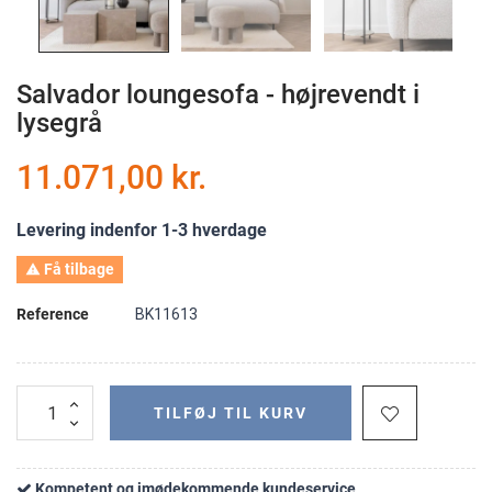
Salvador loungesofa - højrevendt i
lysegrå
11.071,00 kr.
Levering indenfor 1-3 hverdage
Få tilbage

Reference
BK11613
TILFØJ TIL KURV
Kompetent og imødekommende kundeservice