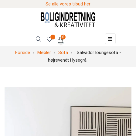
Se alle vores tilbud her
0
Skift
☰
navigation
Forside
Møbler
Sofa
Salvador loungesofa -
højrevendt i lysegrå