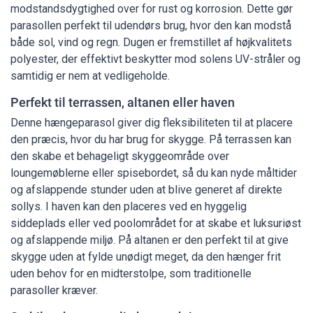
modstandsdygtighed over for rust og korrosion. Dette gør
parasollen perfekt til udendørs brug, hvor den kan modstå
både sol, vind og regn. Dugen er fremstillet af højkvalitets
polyester, der effektivt beskytter mod solens UV-stråler og
samtidig er nem at vedligeholde.
Perfekt til terrassen, altanen eller haven
Denne hængeparasol giver dig fleksibiliteten til at placere
den præcis, hvor du har brug for skygge. På terrassen kan
den skabe et behageligt skyggeområde over
loungemøblerne eller spisebordet, så du kan nyde måltider
og afslappende stunder uden at blive generet af direkte
sollys. I haven kan den placeres ved en hyggelig
siddeplads eller ved poolområdet for at skabe et luksuriøst
og afslappende miljø. På altanen er den perfekt til at give
skygge uden at fylde unødigt meget, da den hænger frit
uden behov for en midterstolpe, som traditionelle
parasoller kræver.