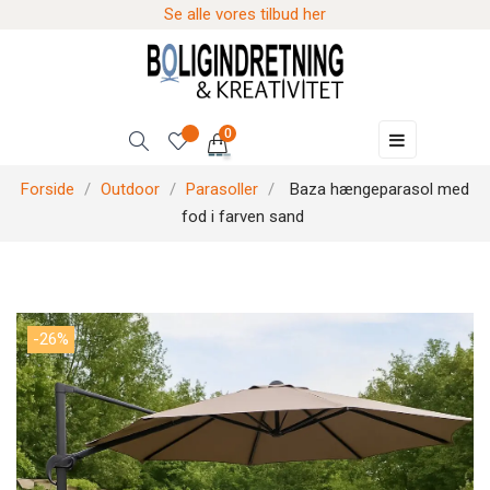
Se alle vores tilbud her
0
Skift
☰
navigation
Forside
Outdoor
Parasoller
Baza hængeparasol med
fod i farven sand
-26%