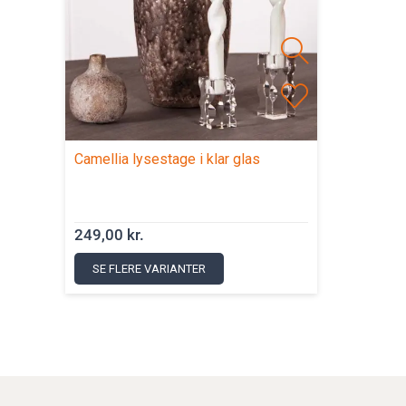
Camellia lysestage i klar glas
249,00 kr.
SE FLERE VARIANTER