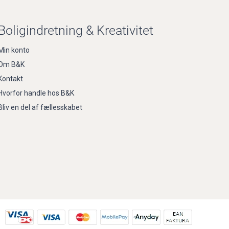
Boligindretning & Kreativitet
Min konto
Om B&K
Kontakt
Hvorfor handle hos B&K
Bliv en del af fællesskabet