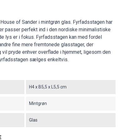
 House of Sander i mintgrøn glas. Fyrfadsstagen har
er passer perfekt ind i den nordiske minimalistiske
nde lys er i fokus. Fyrfadsstagen kan med fordel
ndre fine mere fremtonede glasstager, der
 vil pryde enhver overflade i hjemmet, ligesom den
 fyrfadsstagen sælges enkeltvis.
H4 x B5,5 x L5,5 cm
Mintgrøn
Glas
E