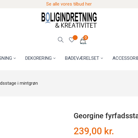
Se alle vores tilbud her
0
SNING
DEKORERING
BADEVÆRELSET
ACCESSORI
adsstage i mintgrøn
Georgine fyrfadsst
239,00 kr.