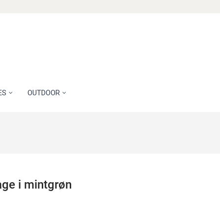
ES
OUTDOOR
age i mintgrøn