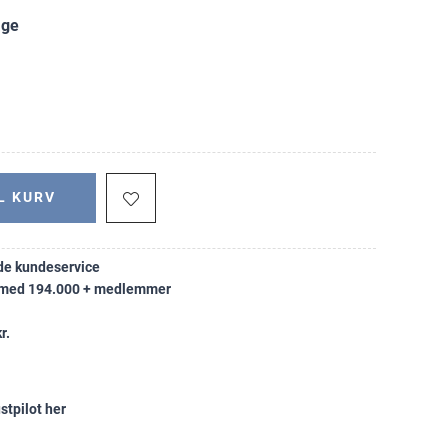
age
L KURV
e kundeservice
k med 194.000 + medlemmer
r.
stpilot her