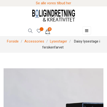
Se alle vores tilbud her
0
Skift
☰
navigation
Forside
Accessories
Lysestager
Daisy lysestage i
ferskenfarvet