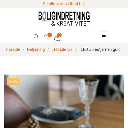
Se alle vores tilbud her
0
Skift
☰
navigation
Forside
Belysning
LED jule lys
LED Julestjerne i guld
-60%