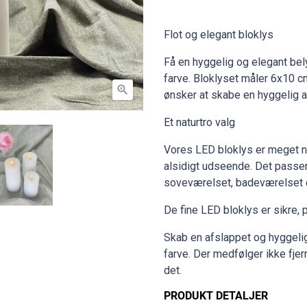
Flot og elegant bloklys
Få en hyggelig og elegant bely
farve. Bloklyset måler 6x10 cm

ønsker at skabe en hyggelig a
Et naturtro valg
Vores LED bloklys er meget nat
alsidigt udseende. Det passer 
soveværelset, badeværelset e
De fine LED bloklys er sikre, 
Skab en afslappet og hyggeli
farve. Der medfølger ikke fje
det.
PRODUKT DETALJER