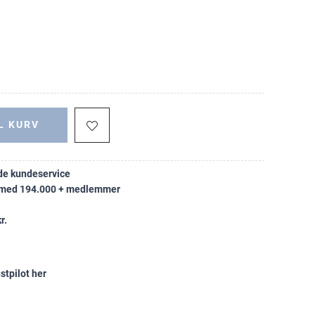
L KURV
e kundeservice
k med 194.000 + medlemmer
r.
stpilot her