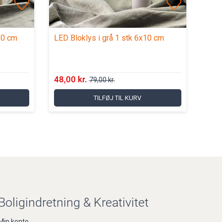
10 cm
LED Bloklys i grå 1 stk 6x10 cm
48,00 kr.
79,00 kr.
TILFØJ TIL KURV
Boligindretning & Kreativitet
Min konto