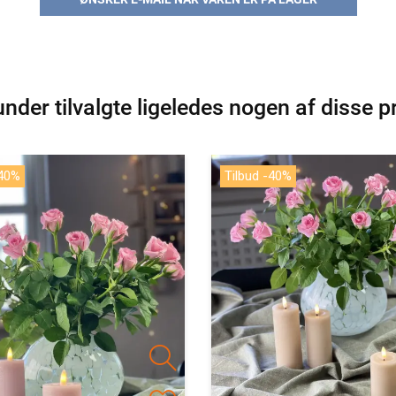
nder tilvalgte ligeledes nogen af disse p
-40%
Tilbud -40%