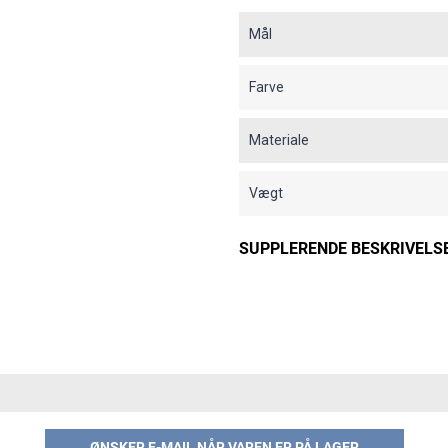
Mål
Farve
Materiale
Vægt
SUPPLERENDE BESKRIVELS
ØNSKER E-MAIL NÅR VAREN ER PÅ LAGER