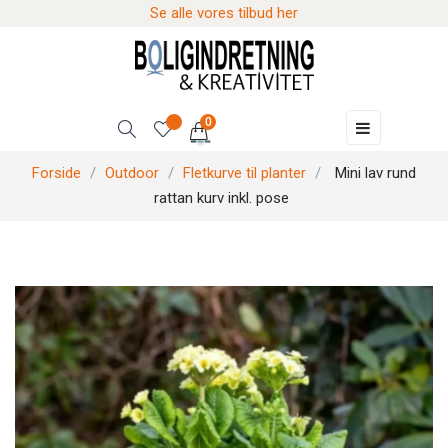
Se alle vores tilbud her
0
Skift
☰
navigation
Forside
Outdoor
Fletkurve til planter
Mini lav rund
rattan kurv inkl. pose