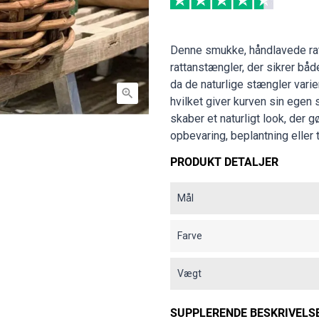
Denne smukke, håndlavede ratt
rattanstængler, der sikrer båd
da de naturlige stængler varie

hvilket giver kurven sin ege
skaber et naturligt look, der g
opbevaring, beplantning eller t
PRODUKT DETALJER
Mål
Farve
Vægt
SUPPLERENDE BESKRIVELS