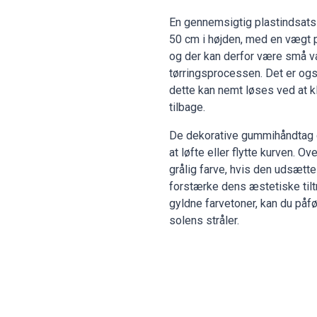
En gennemsigtig plastindsats 
50 cm i højden, med en vægt på
og der kan derfor være små va
tørringsprocessen. Det er også
dette kan nemt løses ved at k
tilbage.
De dekorative gummihåndtag gi
at løfte eller flytte kurven. Ov
grålig farve, hvis den udsætte
forstærke dens æstetiske tilt
gyldne farvetoner, kan du påfø
solens stråler.