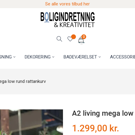
Se alle vores tilbud her
0
SNING
DEKORERING
BADEVÆRELSET
ACCESSORI
ega low rund rattankurv
A2 living mega low 
1.299,00 kr.