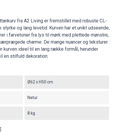
ankurv fra A2 Living er fremstillet med robuste CL-
e styrke og lang levetid. Kurven har et unikt udseende,
rer i farvetoner fra lys til mørk med plettede mønstre,
n særprægede charme. De mange nuancer og teksturer
ør kurven ideel til en lang række formål, herunder
il en stilfuld dekoration.
Ø62 x H50 cm
Natur
8 kg
E