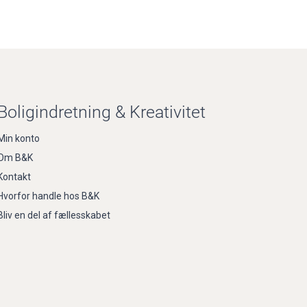
Boligindretning & Kreativitet
Min konto
Om B&K
Kontakt
Hvorfor handle hos B&K
Bliv en del af fællesskabet