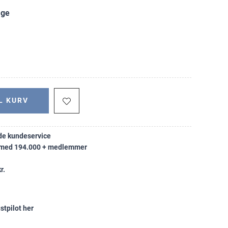
age
L KURV
e kundeservice
k med 194.000 + medlemmer
r.
stpilot her