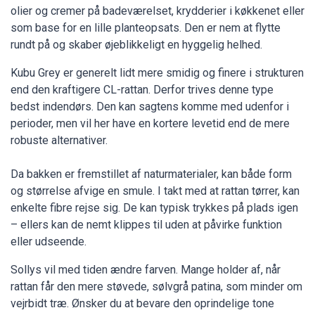
olier og cremer på badeværelset, krydderier i køkkenet eller
som base for en lille planteopsats. Den er nem at flytte
rundt på og skaber øjeblikkeligt en hyggelig helhed.
Kubu Grey er generelt lidt mere smidig og finere i strukturen
end den kraftigere CL-rattan. Derfor trives denne type
bedst indendørs. Den kan sagtens komme med udenfor i
perioder, men vil her have en kortere levetid end de mere
robuste alternativer.
Da bakken er fremstillet af naturmaterialer, kan både form
og størrelse afvige en smule. I takt med at rattan tørrer, kan
enkelte fibre rejse sig. De kan typisk trykkes på plads igen
– ellers kan de nemt klippes til uden at påvirke funktion
eller udseende.
Sollys vil med tiden ændre farven. Mange holder af, når
rattan får den mere støvede, sølvgrå patina, som minder om
vejrbidt træ. Ønsker du at bevare den oprindelige tone