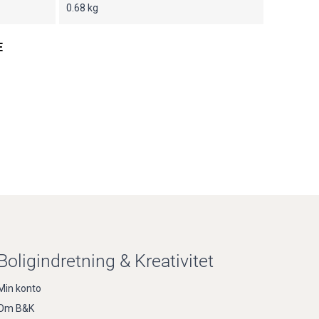
0.68 kg
E
Boligindretning & Kreativitet
Min konto
Om B&K