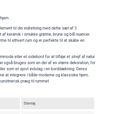
t hjem
element til din indretning med dette sæt af 3
t af keramik i smukke grønne, brune og blå nuancer.
e til ethvert rum og er perfekte til at skabe en
mode eller et sidebord for at tilføje et strejf af natur
an også bruges som en del af en større dekoration, for
ler som et sjovt indslag i en borddækning. Deres
e at integrere i både moderne og klassiske hjem,
 kunstnerisk præg til rummet.
Stentøj