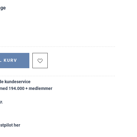
age
L KURV
e kundeservice
k med 194.000 + medlemmer
r.
stpilot her