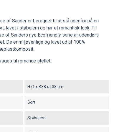
e of Sander er beregnet til at stå udenfor på en
rt, lavet i støbejern og har et romantisk look. Til
se of Sanders nye Ecofriendly serie af udendørs
t. De er miljøvenlige og lavet ud af 100%
træplastkomposit.
uges til romance stellet.
H71 x B38 x L38 cm
Sort
Støbejern