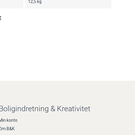
12,5 kg
E
Boligindretning & Kreativitet
Min konto
Om B&K