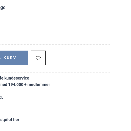
age
L KURV
e kundeservice
k med 194.000 + medlemmer
r.
stpilot her