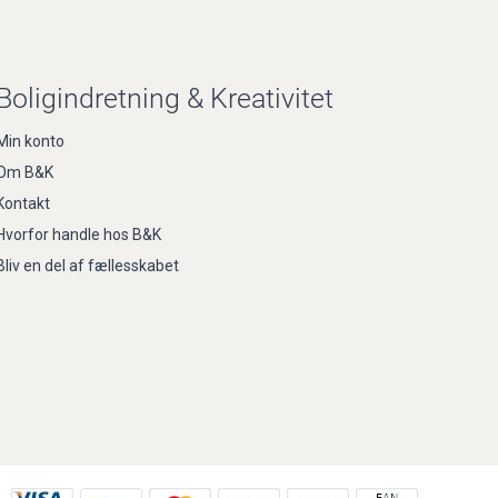
Boligindretning & Kreativitet
Min konto
Om B&K
Kontakt
Hvorfor handle hos B&K
Bliv en del af fællesskabet