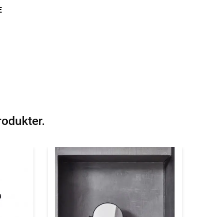
E
rodukter.