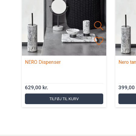
NERO Dispenser
Nero tan
629,00 kr.
399,00 
TILFØJ TIL KURV