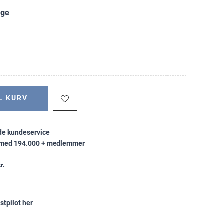
age
L KURV
e kundeservice
k med 194.000 + medlemmer
r.
stpilot her